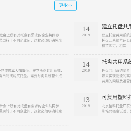
更多>>
建立托盘共
14
2019
统需要社会上所有对托盘有需求的企业共同参
​建立托盘共用系统的
通周转于不同企业间，这就必须明确托盘
托盘归系统营运公
租赁即可，租赁...
响
托盘共用系
14
2019
] 1)使物流成本大幅降低。建立托盘共用系统，
​托盘共用系统简介 托盘
需自制或购买托盘，需要时向系统营业点
源来实现物流的高
共用的网络及运营体.
可复用塑料
13
2019
统需要社会上所有对托盘有需求的企业共同参
​北京塑料托盘厂
通周转于不同企业间，这就必须明确托盘
和堆码强度试验，先