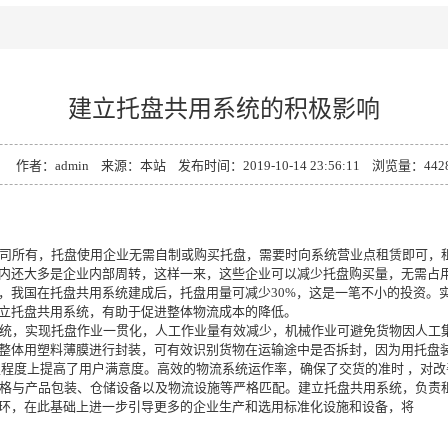
建立托盘共用系统的积极影响
作者：admin 来源：本站 发布时间：2019-10-14 23:56:11 浏览量：442
运公司所有，托盘使用企业无需自制或购买托盘，需要时向系统营业点租赁即可
内还大多是企业内部周转，这样一来，这些企业可以减少托盘购买量，无需占
，我国在托盘共用系统建成后，托盘用量可减少30%，这是一笔不小的投资。
立托盘共用系统，有助于促进整体物流成本的降低。
用系统，实现托盘作业一贯化，人工作业量有效减少，机械作业可避免货物因人
整体用塑料薄膜进行封装，可有效识别货物在运输途中是否拆封，因为用托盘
定程度上提高了用户满意度。高效的物流系统运作率，确保了交货的准时 ，对
盘规格与产品包装、仓储设备以及物流设施等严格匹配。建立托盘共用系统，负
环，在此基础上进一步引导更多的企业生产和选用标准化设施和设备，将