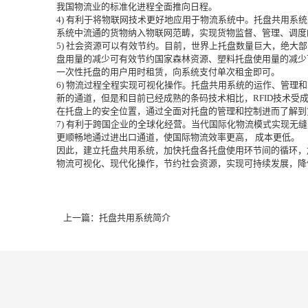
我国物流业的标准化进程全面推向日程。
4) 有利于将物联网技术更好地应用于物流系统中。托盘共用
系统中流通的货物纳入物联网范畴，实现货物监督、管理、调度
5) 社会资源可以有效节约。目前，世界上托盘数量巨大，绝
盘用量的减少可有效节约国家森林资源、塑料托盘使用量的减少
一次性托盘的用户用时租赁，向系统支付单次租金即可。
6) 物流过程全程实现可视化操作。托盘共用系统的运作、管理和
新的通道，但是和目前已经成熟的条码技术相比，RFID技术受
在托盘上的安全位置，通过全面对托盘的管理和控制进而了解到货
7) 有利于跨国企业的全球化经营。当代国际化物流模式实现
更顺畅地通过进出口通道，使国际物流效率更高， 成本更低。
因此，建立托盘共用系统，加快托盘各托盘使用环节间的循环，
物流可视化、现代化操作，节约社会资源，实现可持续发展，降
上一篇：
托盘共用系统简介