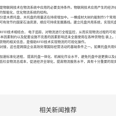
系统是物联网技术在物流系统中应用的必要支持条件。物联网技术应用产生的经
的智能化，优化物流系统的结构。
大部分是木质托盘，木托盘的用量还在持续增加中。一棵成材大树约能制作5个常
可有效节约国家石油资源，顺应可持续发展路线。建立托盘共用系统，实现托
RFID技术相结合， 电子追踪，对物流进行全程监控，从而实现物流过程的可
成本因素制约以及配套设施不完善的因素影响还未全面使用在各种货物包 装上。
物的相关信息，是借助RFID技术实现物流的可视化操作。
无缝对接，这也是跨国企业高效处理国际经营活动的基础条件之一。如果托盘共
加速标准化进程， 提高托盘一体化、机械化作业水平，避免托盘中途更换以及
低社会物流总成本，促进经济全球化，提高物流服务水平，具有十分重要的现
相关新闻推荐