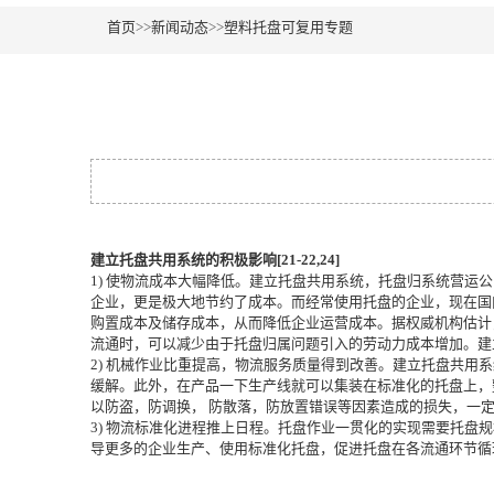
首页
>>
新闻动态
>>
塑料托盘可复用专题
建立托盘共用系统的积极影响
[21-22,24]
1) 使物流成本大幅降低。建立托盘共用系统，托盘归系统营
企业，更是极大地节约了成本。而经常使用托盘的企业，现在国
购置成本及储存成本，从而降低企业运营成本。据权威机构估计
流通时，可以减少由于托盘归属问题引入的劳动力成本增加。建
2) 机械作业比重提高，物流服务质量得到改善。建立托盘共
缓解。此外，在产品一下生产线就可以集装在标准化的托盘上，
以防盗，防调换， 防散落，防放置错误等因素造成的损失，一
3) 物流标准化进程推上日程。托盘作业一贯化的实现需要托
导更多的企业生产、使用标准化托盘，促进托盘在各流通环节循