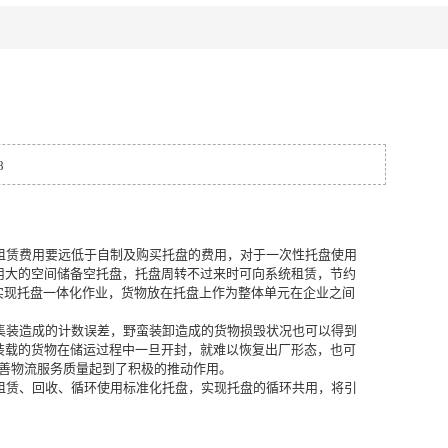
8
，租赁费用要远低于自制及购买托盘的费用，对于一次性托盘使用
用大的空间储备空托盘，托盘周转不过来时可向系统租赁，节约
实现托盘一体化作业，货物放在托盘上作为整体单元在企业之间
工集装造成的计数误差，野蛮装卸造成的货物损毁状况也可以得到
装载的货物在储运过程中一旦开封，就难以恢复出厂形态，也可
改善物流服务质量起到了积极的推动作用。
责租赁、回收、循环使用标准化托盘，实现托盘的循环共用，将引