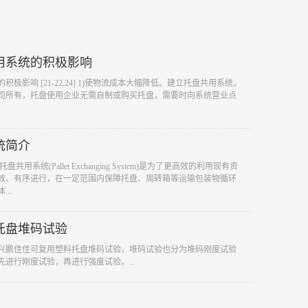
用系统的积极影响
积极影响 [21-22,24] 1)使物流成本大幅降低。建立托盘共用系统，
司所有，托盘使用企业无需自制或购买托盘，需要时向系统营业点
统简介
共用系统(Pallet Exchanging System)是为了更高效的利用现有资
效、有序进行，在一定范围内保障托盘、周转箱等运输包装物循环
..
托盘堆码试验
家兴鹏佳佳可复用塑料托盘堆码试验，堆码试验也分为堆码刚度试验
进行刚度试验，再进行强度试验。...